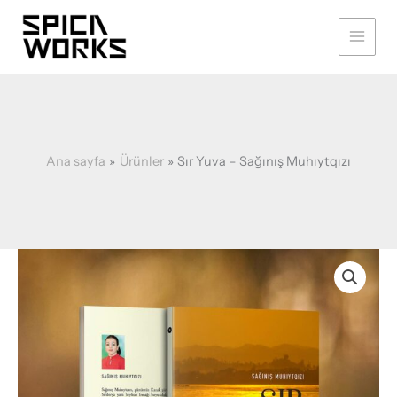
İçeriğe
Sağınış
Muhıytqızı
atla
adet
Ana sayfa
Ürünler
Sır Yuva – Sağınış Muhıytqızı
Sır
Yuva
-
Sağınış
Muhıytqızı
adet