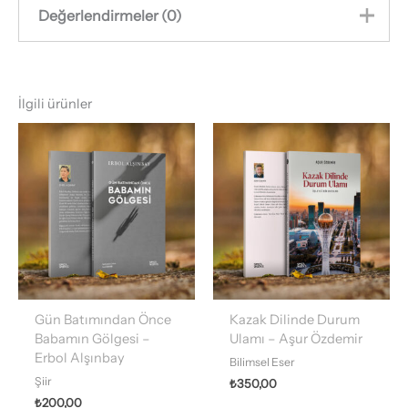
Değerlendirmeler (0)
Henüz değerlendirme yapılmadı.
İlgili ürünler
“Sır Yuva – Sağınış Muhıytqızı” için
yorum yapan ilk kişi siz olun
E-posta adresiniz yayınlanmayacak.
Gerekli
alanlar
*
ile işaretlenmişlerdir
Derecelendirmeniz
*
Değerlendirmeniz
*
Gün Batımından Önce
Kazak Dilinde Durum
Babamın Gölgesi –
Ulamı – Aşur Özdemir
Erbol Alşınbay
Bilimsel Eser
İsim
*
Şiir
₺
350,00
₺
200,00